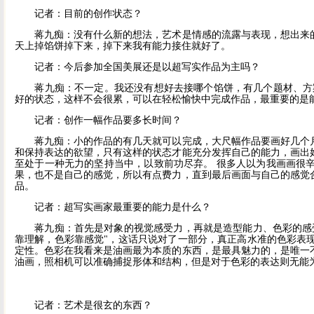
记者：目前的创作状态？
蒋九痴：没有什么新的想法，艺术是情感的流露与表现，想出来的
天上掉馅饼掉下来，掉下来我有能力接住就好了。
记者：今后参加全国美展还是以超写实作品为主吗？
蒋九痴：不一定。我还没有想好去接哪个馅饼，有几个题材、方案
好的状态，这样不会很累，可以在轻松愉快中完成作品，最重要的是
记者：创作一幅作品要多长时间？
蒋九痴：小的作品的有几天就可以完成，大尺幅作品要画好几个月
和保持表达的欲望，只有这样的状态才能充分发挥自己的能力，画出
至处于一种无力的坚持当中，以致前功尽弃。 很多人以为我画画很
果，也不是自己的感觉，所以有点费力，直到最后画面与自己的感觉
品。
记者：超写实画家最重要的能力是什么？
蒋九痴：首先是对象的视觉感受力，再就是造型能力、色彩的感受
靠理解，色彩靠感觉"，这话只说对了一部分，真正高水准的色彩表
定性。色彩在我看来是油画最为本质的东西，是最具魅力的，是唯一
油画，照相机可以准确捕捉形体和结构，但是对于色彩的表达则无能
记者：艺术是很玄的东西？