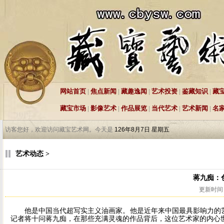
网站首页
|
焦点新闻
|
藏趣逸闻
|
艺术投资
|
鉴藏知识
|
藏
藏宝市场
|
影像艺术
|
作品展览
|
当代艺术
|
艺术新闻
|
名
访客您好，欢迎访问藏宝艺术网。今天是
126年8月7日 星期五
艺术动态 >
蒋九痴：
更新时间：
他是中国当代超写实主义油画家。他是近年来中国最具影响力的艺
记者将十问蒋九痴，在那些充满灵魂的作品背后，这位艺术家的内心